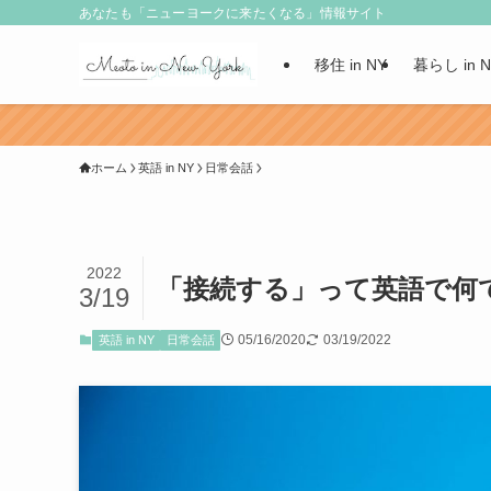
あなたも「ニューヨークに来たくなる」情報サイト
移住 in NY
暮らし in 
ホーム
英語 in NY
日常会話
2022
「接続する」って英語で何
3/19
05/16/2020
03/19/2022
英語 in NY
日常会話