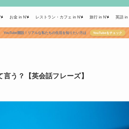
NY
お金 in NY
レストラン・カフェ in NY
旅行 in NY
英語 in
YouTube開設！リアルな私たちの生活を知りたい方は
YouTubeをチェック
て言う？【英会話フレーズ】