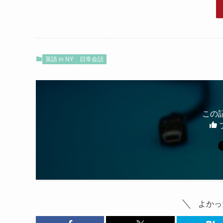
英語 in NY
日常会話
この
よかっ