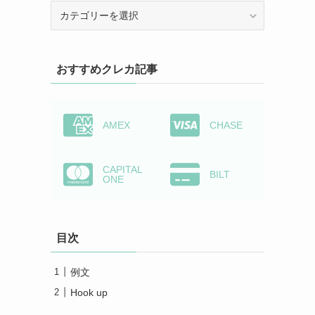
カ
テ
ゴ
リ
おすすめクレカ記事
ー
か
ら
検
AMEX
CHASE
索
CAPITAL
BILT
ONE
目次
例文
Hook up