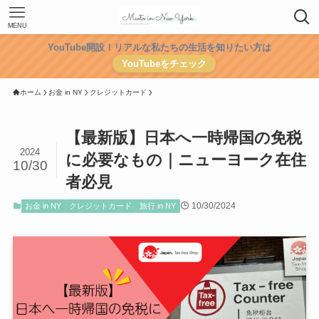
MENU
YouTube開設！リアルな私たちの生活を知りたい方は
YouTubeをチェック
ホーム
お金 in NY
クレジットカード
【最新版】日本へ一時帰国の免税
2024
に必要なもの｜ニューヨーク在住
10/30
者必見
10/30/2024
お金 in NY
クレジットカード
旅行 in NY