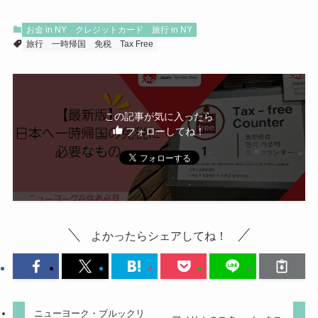
お金 in NY
クレジットカード
旅行 in NY
旅行
一時帰国
免税
Tax Free
この記事が気に入ったら
フォローしてね！
よかったらシェアしてね！
ニューヨーク・ブルックリ