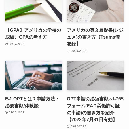
【GPA】アメリカの学校の
アメリカの英文履歴書(レジ
成績、GPAの考え方
ュメ)の書き方【Tsuma備
忘録】
08/17/2022
05/24/2022
F-1 OPTとは？申請方法・
OPT申請の必須書類～I-765
必要書類/体験談
フォーム(EAD労働許可証
の申請)の書き方を紹介
03/26/2022
【2022年7月31日有効】
03/25/2022