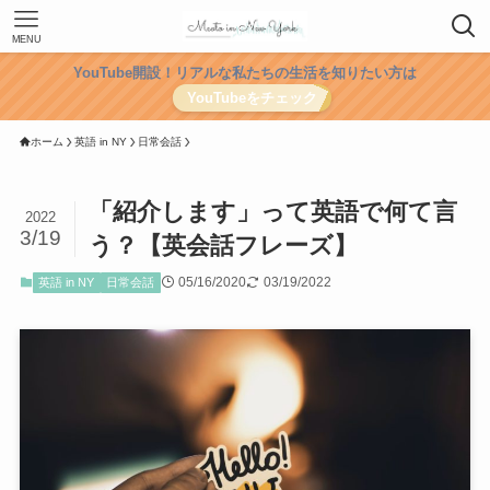
MENU
YouTube開設！リアルな私たちの生活を知りたい方は
YouTubeをチェック
ホーム
英語 in NY
日常会話
「紹介します」って英語で何て言
2022
3/19
う？【英会話フレーズ】
05/16/2020
03/19/2022
英語 in NY
日常会話