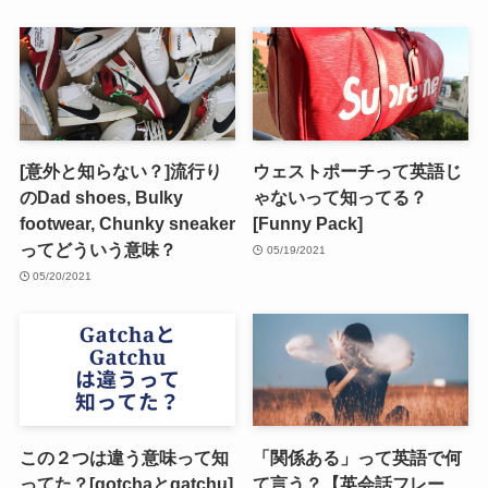
[意外と知らない？]流行り
ウェストポーチって英語じ
のDad shoes, Bulky
ゃないって知ってる？
footwear, Chunky sneaker
[Funny Pack]
ってどういう意味？
05/19/2021
05/20/2021
この２つは違う意味って知
「関係ある」って英語で何
ってた？[gotchaとgatchu]
て言う？【英会話フレー