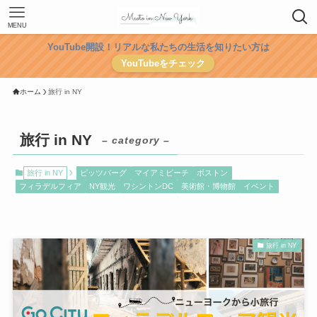
MENU
YouTube開設！リアルな私たちの生活を知りたい方は
YouTubeをチェック
ホーム
旅行 in NY
旅行 in NY
– category –
旅行 in NY
ピッツバーグ
マイアミビーチ
ボストン
フィラデルフィア
NY観光
ワシントンDC
美術館・博物館
イベント
旅行 in NY