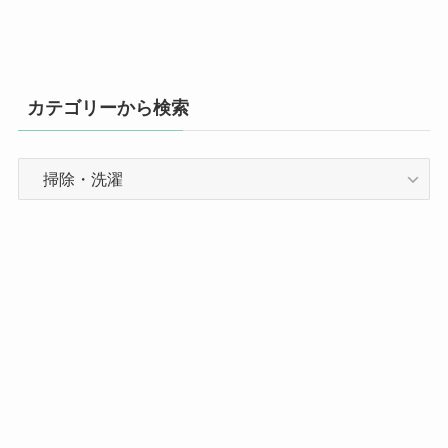
カテゴリーから検索
カ
テ
ゴ
リ
ー
か
ら
検
索