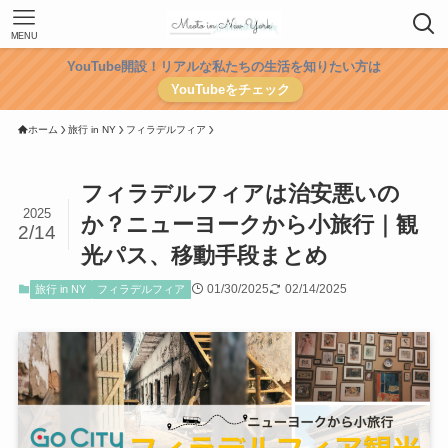
MENU
YouTube開設！リアルな私たちの生活を知りたい方は
YouTubeをチェック
ホーム
旅行 in NY
フィラデルフィア
フィラデルフィアは治安悪いの
2025
か？ニューヨークから小旅行｜観
2/14
光パス、移動手段まとめ
01/30/2025
02/14/2025
旅行 in NY
フィラデルフィア