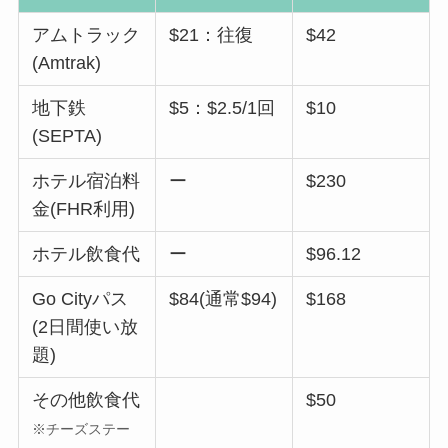
アムトラック
$21：往復
$42
(Amtrak)
地下鉄
$5：$2.5/1回
$10
(SEPTA)
ホテル宿泊料
ー
$230
金(FHR利用)
ホテル飲食代
ー
$96.12
Go Cityパス
$84(通常$94)
$168
(2日間使い放
題)
その他飲食代
$50
※チーズステー