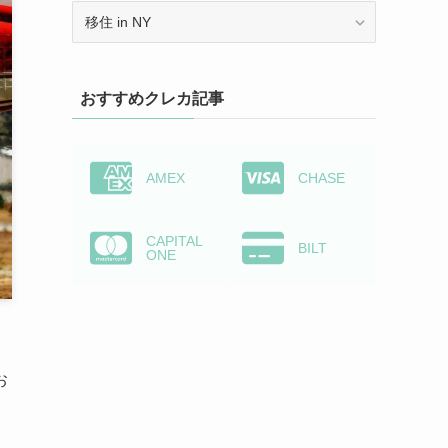
カ
テ
ゴ
リ
おすすめクレカ記事
ー
か
ら
検
AMEX
CHASE
索
CAPITAL
BILT
ONE
お