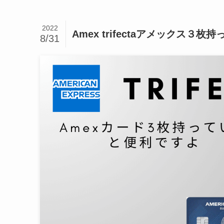
2022
Amex trifectaアメックス３
8/31