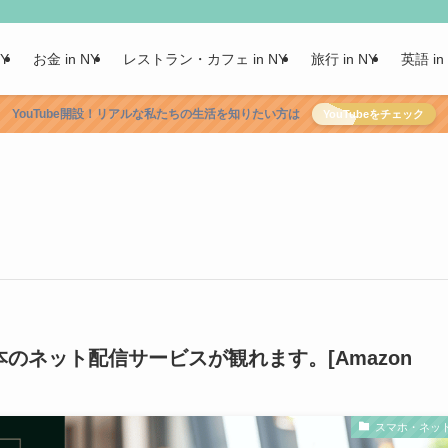
NY
お金 in NY
レストラン・カフェ in NY
旅行 in NY
英語 in
YouTube開設！リアルな私たちの生活を知りたい方は
YouTubeをチェック
日本のネット配信サービスが観れます。[Amazon
スマホ・ネッ