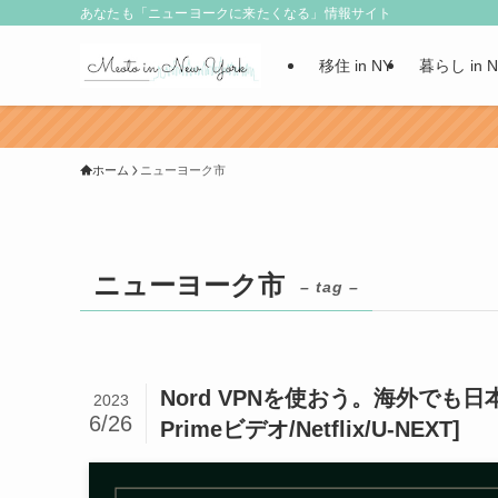
あなたも「ニューヨークに来たくなる」情報サイト
移住 in NY
暮らし in 
ホーム
ニューヨーク市
ニューヨーク市
– tag –
Nord VPNを使おう。海外でも
2023
6/26
Primeビデオ/Netflix/U-NEXT]