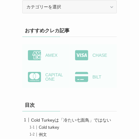
カ
テ
ゴ
リ
おすすめクレカ記事
ー
か
ら
検
AMEX
CHASE
索
CAPITAL
BILT
ONE
目次
Cold Turkeyは「冷たい七面鳥」ではない
Cold turkey
例文