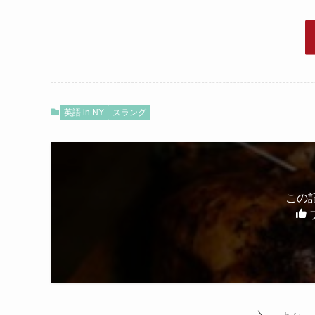
英語 in NY
スラング
この