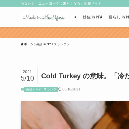
あなたも「ニューヨークに来たくなる」情報サイト
移住 in NY
暮らし in 
ホーム
英語 in NY
スラング
2021
Cold Turkey の意味
5/10
05/10/2021
英語 in NY
スラング