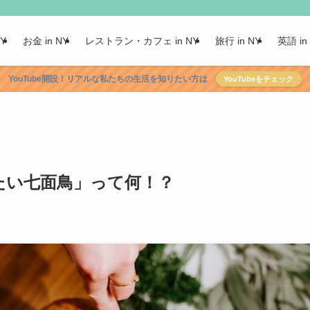
NY
お金 in NY
レストラン・カフェ in NY
旅行 in NY
英語 in
YouTube開設！リアルな私たちの生活を知りたい方は
YouTubeをチェック
。「冷たい七面鳥」って何！？