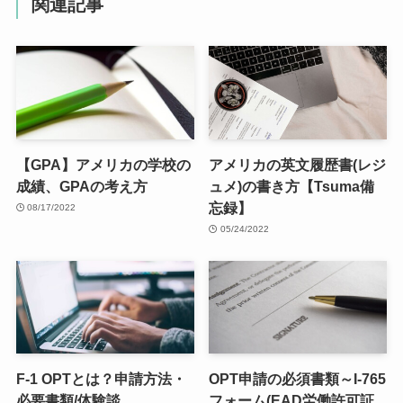
関連記事
【GPA】アメリカの学校の
アメリカの英文履歴書(レジ
成績、GPAの考え方
ュメ)の書き方【Tsuma備
忘録】
08/17/2022
05/24/2022
F-1 OPTとは？申請方法・
OPT申請の必須書類～I-765
必要書類/体験談
フォーム(EAD労働許可証