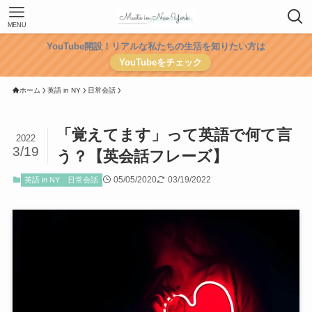
MENU
YouTube開設！リアルな私たちの生活を知りたい方は
YouTubeをチェック
ホーム
英語 in NY
日常会話
「覚えてます」って英語で何て言
2022
3/19
う？【英会話フレーズ】
05/05/2020
03/19/2022
英語 in NY
日常会話