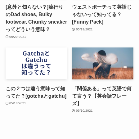
[意外と知らない？]流行り
ウェストポーチって英語じ
のDad shoes, Bulky
ゃないって知ってる？
footwear, Chunky sneaker
[Funny Pack]
ってどういう意味？
05/19/2021
05/20/2021
この２つは違う意味って知
「関係ある」って英語で何
ってた？[gotchaとgatchu]
て言う？【英会話フレー
ズ】
05/18/2021
05/10/2021