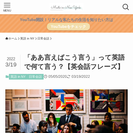
MENU
YouTube開設！リアルな私たちの生活を知りたい方は
YouTubeをチェック
ホーム
英語 in NY
日常会話
「ああ言えばこう言う」って英語
2022
3/19
で何て言う？【英会話フレーズ】
05/05/2020
03/19/2022
英語 in NY
日常会話