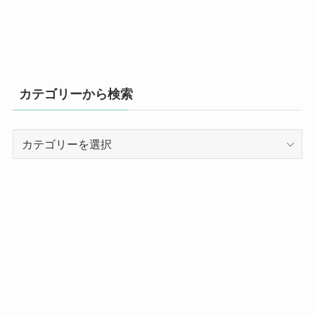
カテゴリーから検索
カ
テ
ゴ
リ
ー
か
ら
検
索