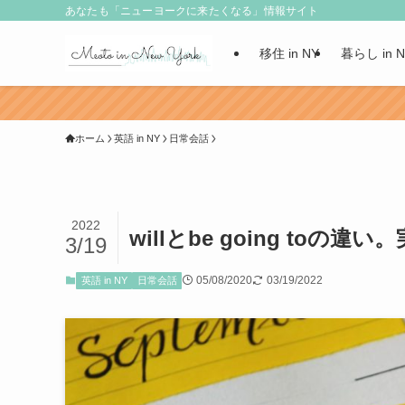
あなたも「ニューヨークに来たくなる」情報サイト
移住 in NY
暮らし in 
ホーム
英語 in NY
日常会話
2022
willとbe going toの
3/19
05/08/2020
03/19/2022
英語 in NY
日常会話