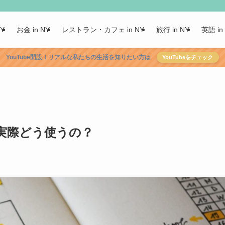
NY
お金 in NY
レストラン・カフェ in NY
旅行 in NY
英語 in
YouTube開設！リアルな私たちの生活を知りたい方は
YouTubeをチェック
違い。実際どう使うの？