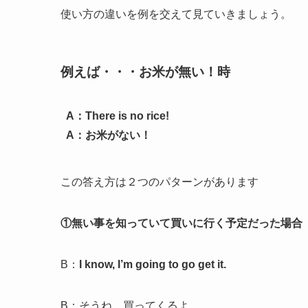
使い方の違いを例を交えて見ていきましょう。
例えば・・・
お米が無い！
時
A：There is no rice!
A：お米がない！
この答え方は２つのパターンがあります
①
無い事を知っていて
買いに行く予定だった場合
B：
I know, I’m going to go get it.
B：そうね、買ってくるよ。