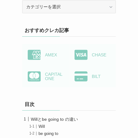
カ
テ
ゴ
リ
おすすめクレカ記事
ー
か
ら
検
AMEX
CHASE
索
CAPITAL
BILT
ONE
目次
Willとbe going to の違い
Will
be going to