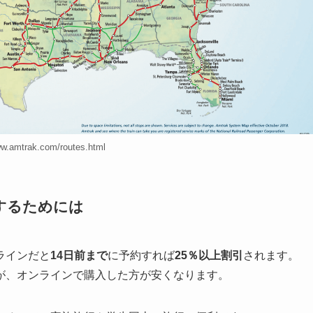
ww.amtrak.com/routes.html
くするためには
ラインだと
14日前まで
に予約すれば
25％以上割引
されます。
が、オンラインで購入した方が安くなります。