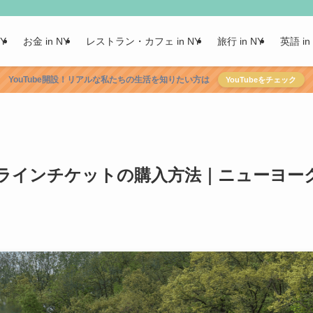
NY
お金 in NY
レストラン・カフェ in NY
旅行 in NY
英語 in
YouTube開設！リアルな私たちの生活を知りたい方は
YouTubeをチェック
)オンラインチケットの購入方法｜ニューヨー