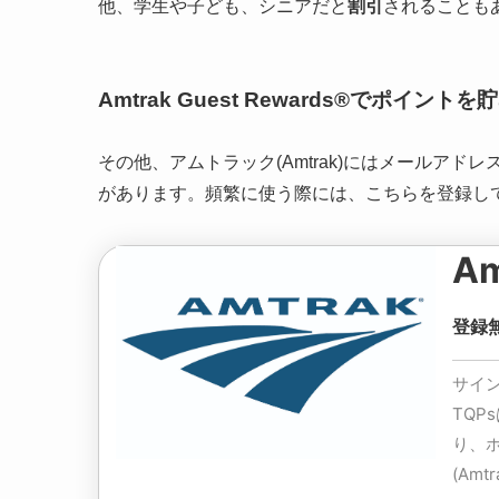
他、学生や子ども、シニアだと
割引
されることも
Amtrak Guest Rewards®でポイント
その他、アムトラック(Amtrak)にはメールア
があります。頻繁に使う際には、こちらを登録し
Am
登録
サインア
TQP
り、
(Am