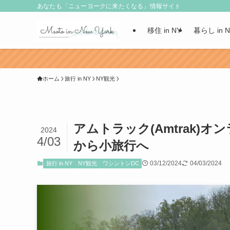
あなたも「ニューヨークに来たくなる」情報サイト
移住 in NY
暮らし in 
ホーム
旅行 in NY
NY観光
アムトラック(Amtrak
2024
4/03
から小旅行へ
03/12/2024
04/03/2024
旅行 in NY
NY観光
ワシントンDC