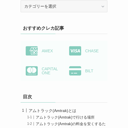
カ
テ
ゴ
リ
おすすめクレカ記事
ー
か
ら
検
AMEX
CHASE
索
CAPITAL
BILT
ONE
目次
アムトラック(Amtrak)とは
アムトラック(Amtrak)で行ける場所
アムトラック(Amtrak)の料金を安くするた