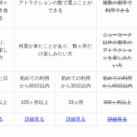
何ヶ
アトラクションの数で選ぶことが
複数の都市で
き放
できる
利用できる
る
ニューヨーク
り、
以外の都市の
何度か来たことがあり、数ヶ所だ
楽し
アトラクショ
け楽しみたい方
方
ンを楽しみた
い方
た日
初めての利用
初めての利用
初めての利用
から60日以内
から30日以内
から60日以内
以上
105ヶ所以上
33ヵ所
300ヶ所以上
る
詳細見る
詳細見る
詳細見る