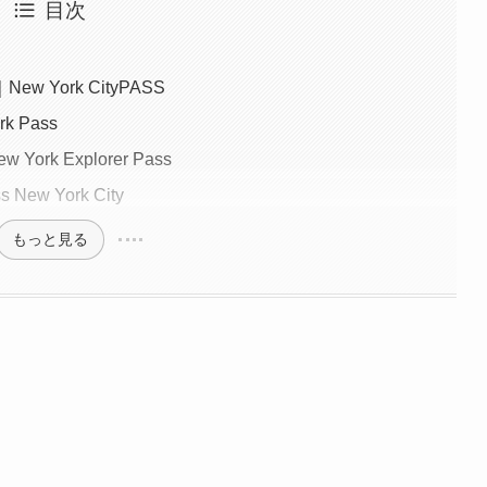
目次
York CityPASS
 Pass
rk Explorer Pass
w York City
もっと見る