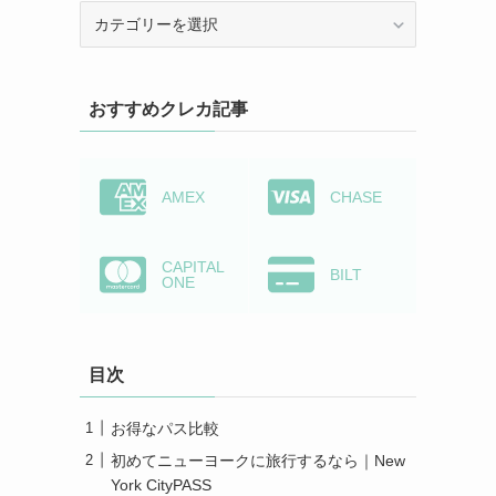
カ
テ
ゴ
リ
おすすめクレカ記事
ー
か
ら
検
AMEX
CHASE
索
CAPITAL
BILT
ONE
目次
お得なパス比較
初めてニューヨークに旅行するなら｜New
York CityPASS