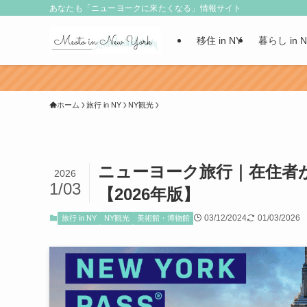
あなたも「ニューヨークに来たくなる」情報サイト
移住 in NY
暮らし in 
ホーム
旅行 in NY
NY観光
ニューヨーク旅行｜在住者
2026
1/03
【2026年版】
03/12/2024
01/03/2026
旅行 in NY
NY観光
美術館・博物館