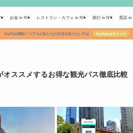
NY
お金 in NY
レストラン・カフェ in NY
旅行 in NY
英語 in
YouTube開設！リアルな私たちの生活を知りたい方は
YouTubeをチェック
がオススメするお得な観光パス徹底比較