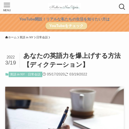
MENU
YouTube開設！リアルな私たちの生活を知りたい方は
YouTubeをチェック
ホーム
英語 in NY
日常会話
あなたの英語力を爆上げする方法
2022
3/19
【ディクテーション】
05/17/2020
03/19/2022
英語 in NY
日常会話