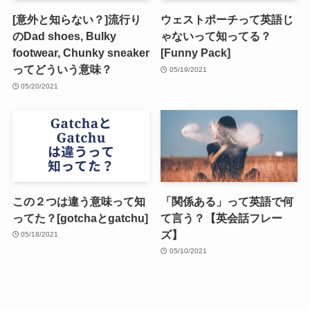
[意外と知らない？]流行り
ウェストポーチって英語じ
のDad shoes, Bulky
ゃないって知ってる？
footwear, Chunky sneaker
[Funny Pack]
ってどういう意味？
05/19/2021
05/20/2021
この２つは違う意味って知
「関係ある」って英語で何
ってた？[gotchaとgatchu]
て言う？【英会話フレー
ズ】
05/18/2021
05/10/2021