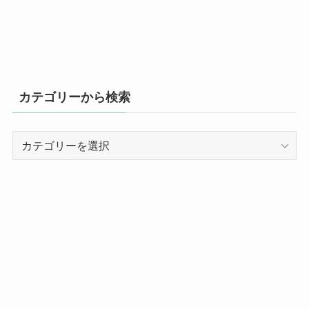
カテゴリーから検索
カ
テ
ゴ
リ
ー
か
ら
検
索