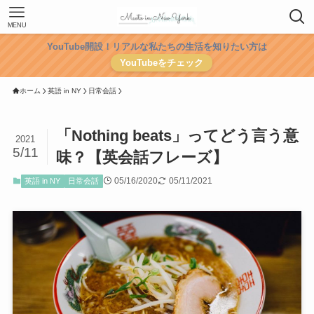
MENU
YouTube開設！リアルな私たちの生活を知りたい方は
YouTubeをチェック
ホーム
英語 in NY
日常会話
「Nothing beats」ってどう言う意
2021
5/11
味？【英会話フレーズ】
05/16/2020
05/11/2021
英語 in NY
日常会話