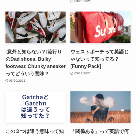
F-1 OPTとは？申請方法・
OPT申請の必須書類～I-765
必要書類/体験談
フォーム(EAD労働許可証
の申請)の書き方を紹介
03/26/2022
【2022年7月31日有効】
03/25/2022
[意外と知らない？]流行り
ウェストポーチって英語じ
のDad shoes, Bulky
ゃないって知ってる？
footwear, Chunky sneaker
[Funny Pack]