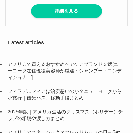
Otto ＆ Tsuma
ニューヨーク、ブルックリン在住。
英語を使って海外で生活することを夢に見ていた私た
ち。よくも悪くもまじめなOtto、留学費用が比較的安
いフィリピンで勉強し、ニューヨークでの生活を始め
る。よくも悪くも能天気なTsuma、特に準備せず、
Ottoに任せて、ニューヨークでの生活を始める。足し
て2で割ったらちょうどいい夫婦です。
詳細を見る
Latest articles
アメリカで買えるおすすめヘアケアブランド３選[ニュ
ーヨーク在住現役美容師が厳選・シャンプー・コンデ