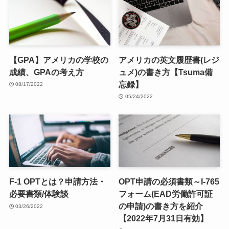
での生活を始める。足して2で割ったらちょうどい
い夫婦です。
関連記事
【GPA】アメリカの学校の
アメリカの英文履歴書(レジ
成績、GPAの考え方
ュメ)の書き方【Tsuma備
忘録】
08/17/2022
05/24/2022