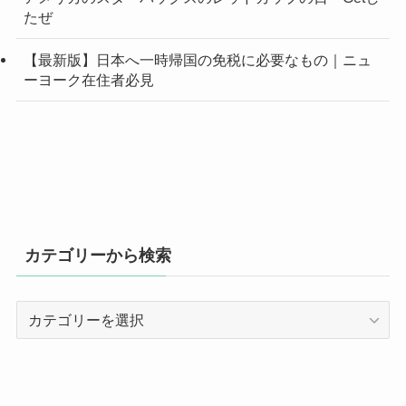
ィショナー]
フィラデルフィアは治安悪いのか？ニューヨークから
小旅行｜観光パス、移動手段まとめ
2025年版｜アメリカ生活のクリスマス（ホリデー）チ
ップの相場や渡し方まとめ
アメリカのスターバックスのレッドカップの日～Getし
たぜ
【最新版】日本へ一時帰国の免税に必要なもの｜ニュ
ーヨーク在住者必見