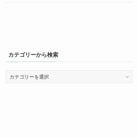
カテゴリーから検索
カ
テ
ゴ
リ
ー
か
ら
検
索