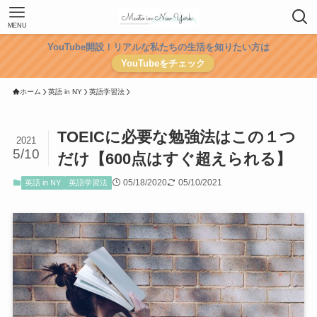
MENU
YouTube開設！リアルな私たちの生活を知りたい方は
YouTubeをチェック
ホーム
英語 in NY
英語学習法
TOEICに必要な勉強法はこの１つ
2021
5/10
だけ【600点はすぐ超えられる】
05/18/2020
05/10/2021
英語 in NY
英語学習法