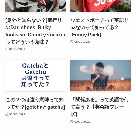
[意外と知らない？]流行り
ウェストポーチって英語じ
のDad shoes, Bulky
ゃないって知ってる？
footwear, Chunky sneaker
[Funny Pack]
ってどういう意味？
05/19/2021
05/20/2021
この２つは違う意味って知
「関係ある」って英語で何
ってた？[gotchaとgatchu]
て言う？【英会話フレー
ズ】
05/18/2021
05/10/2021