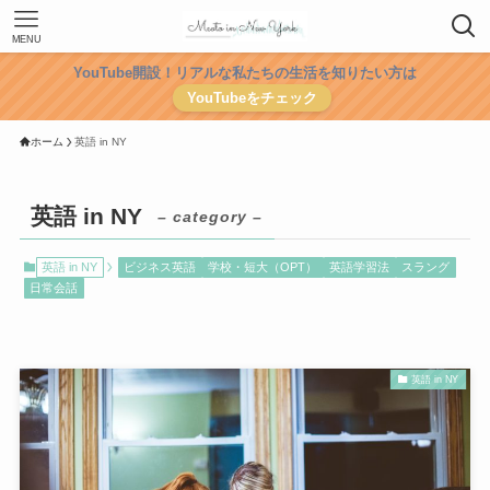
MENU
YouTube開設！リアルな私たちの生活を知りたい方は
YouTubeをチェック
ホーム
英語 in NY
英語 in NY
– category –
英語 in NY
ビジネス英語
学校・短大（OPT）
英語学習法
スラング
日常会話
英語 in NY