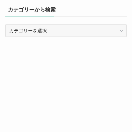
カテゴリーから検索
カ
テ
ゴ
リ
ー
か
ら
検
索