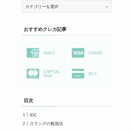
カ
テ
ゴ
リ
おすすめクレカ記事
ー
か
ら
検
AMEX
CHASE
索
CAPITAL
BILT
ONE
目次
IDC
スラングの勉強法