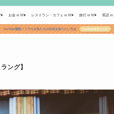
NY
お金 in NY
レストラン・カフェ in NY
旅行 in NY
英語 in
YouTube開設！リアルな私たちの生活を知りたい方は
YouTubeをチェック
スラング】