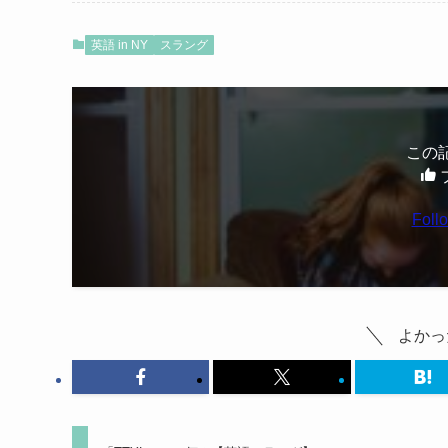
英語 in NY
スラング
この
よかっ