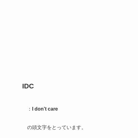
IDC
：
I don’t care
の頭文字をとっています。