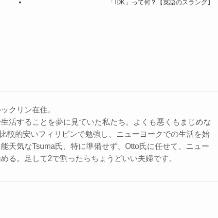
「IDK」って何？【英語のスラング】
ルックリン在住。
で生活することを夢に見ていた私たち。よくも悪くもまじめな
用が比較的安いフィリピンで勉強し、ニューヨークでの生活を始
能天気なTsuma氏、特に準備せず、Otto氏に任せて、ニュー
始める。足して2で割ったらちょうどいい夫婦です。