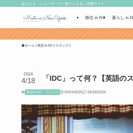
あなたも「ニューヨークに来たくなる」情報サイト
移住 in NY
暮らし in 
ホーム
英語 in NY
スラング
2024
「IDC」って何？【英語の
4/18
05/24/2020
04/18/2024
英語 in NY
スラング