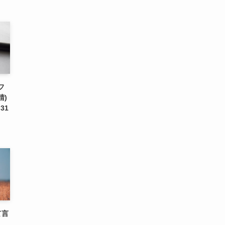
フ
請)
31
て言