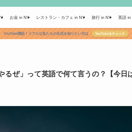
NY
お金 in NY
レストラン・カフェ in NY
旅行 in NY
英語 in
YouTube開設！リアルな私たちの生活を知りたい方は
YouTubeをチェック
やるぜ」って英語で何て言うの？【今日