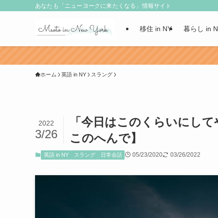
あなたも「ニューヨークに来たくなる」情報サイト
移住 in NY
暮らし in 
ホーム
英語 in NY
スラング
「今日はこのくらいにして
2022
3/26
このへんで】
05/23/2020
03/26/2022
英語 in NY
スラング
日常会話