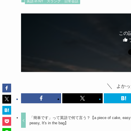
英語 in NY
スラング
日常会話
この
よかっ
「簡単です」って英語で何て言う？【a piece of cake, easy
peasy, It's in the bag】