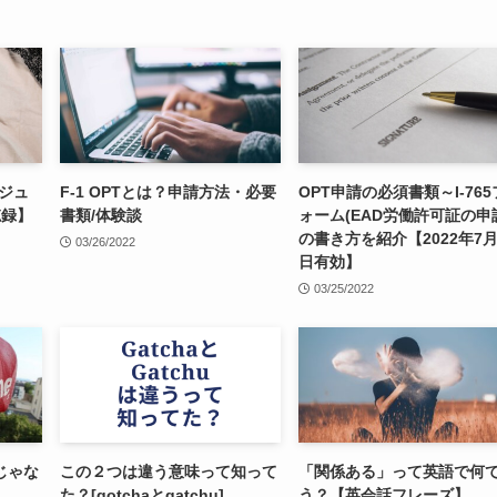
ジュ
F-1 OPTとは？申請方法・必要
OPT申請の必須書類～I-765
忘録】
書類/体験談
ォーム(EAD労働許可証の申
の書き方を紹介【2022年7月
03/26/2022
日有効】
03/25/2022
じゃな
この２つは違う意味って知って
「関係ある」って英語で何
た？[gotchaとgatchu]
う？【英会話フレーズ】