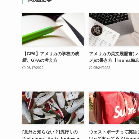
【GPA】アメリカの学校の成
アメリカの英文履歴書(レ
績、GPAの考え方
メ)の書き方【Tsuma備
08/17/2022
05/24/2022
[意外と知らない？]流行りの
ウェストポーチって英語
Dad shoes, Bulky footwear,
いって知ってる？[Funny