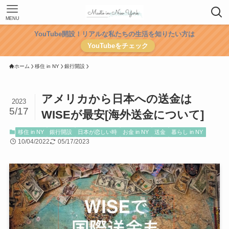
MENU
YouTube開設！リアルな私たちの生活を知りたい方は
YouTubeをチェック
ホーム
移住 in NY
銀行開設
アメリカから日本への送金は
2023
5/17
WISEが最安[海外送金について]
移住 in NY
銀行開設
日本が恋しい時
お金 in NY
送金
暮らし in NY
10/04/2022
05/17/2023