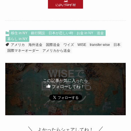
移住 in NY
銀行開設
日本が恋しい時
お金 in NY
送金
暮らし in NY
アメリカ
海外送金
国際送金
ワイズ
WISE
transfer wise
日本
国際マネーオーダー
アメリカから送金
この記事が気に入ったら
フォローしてね！
よかったらシェアしてね！