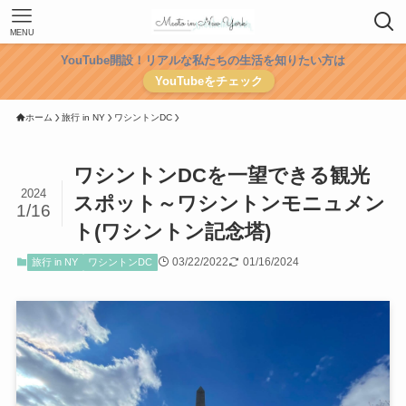
MENU
YouTube開設！リアルな私たちの生活を知りたい方は
YouTubeをチェック
ホーム
旅行 in NY
ワシントンDC
ワシントンDCを一望できる観光
2024
スポット～ワシントンモニュメン
1/16
ト(ワシントン記念塔)
03/22/2022
01/16/2024
旅行 in NY
ワシントンDC