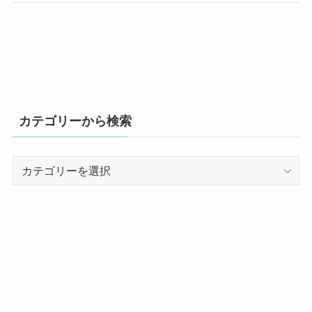
カテゴリーから検索
カ
テ
ゴ
リ
ー
か
ら
検
索