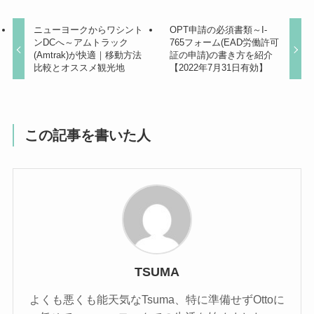
ニューヨークからワシント
OPT申請の必須書類～I-
ンDCへ～アムトラック
765フォーム(EAD労働許可
(Amtrak)が快適｜移動方法
証の申請)の書き方を紹介
比較とオススメ観光地
【2022年7月31日有効】
この記事を書いた人
TSUMA
よくも悪くも能天気なTsuma、特に準備せずOttoに