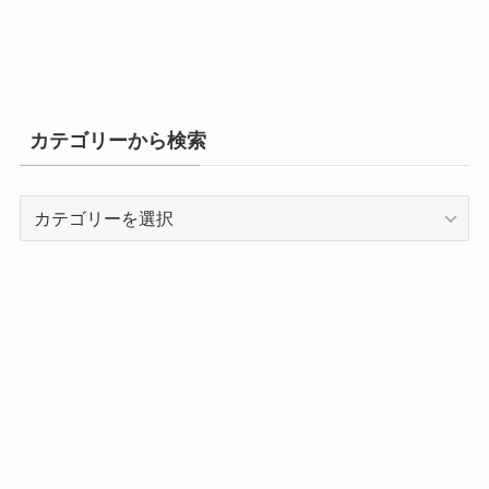
カテゴリーから検索
カ
テ
ゴ
リ
ー
か
ら
検
索