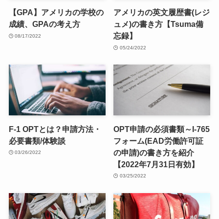
【GPA】アメリカの学校の
アメリカの英文履歴書(レジ
成績、GPAの考え方
ュメ)の書き方【Tsuma備
忘録】
08/17/2022
05/24/2022
F-1 OPTとは？申請方法・
OPT申請の必須書類～I-765
必要書類/体験談
フォーム(EAD労働許可証
の申請)の書き方を紹介
03/26/2022
【2022年7月31日有効】
03/25/2022