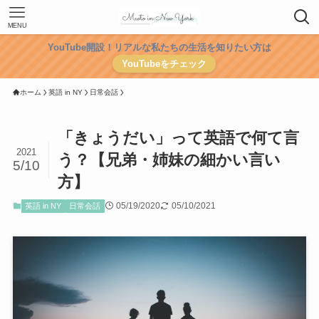
MENU
YouTube開設！リアルな私たちの生活を知りたい方は
YouTubeをチェック
ホーム
英語 in NY
日常会話
「きょうだい」って英語で何て言
2021
う？【兄弟・姉妹の細かい言い
5/10
方】
05/19/2020
05/10/2021
英語 in NY
日常会話