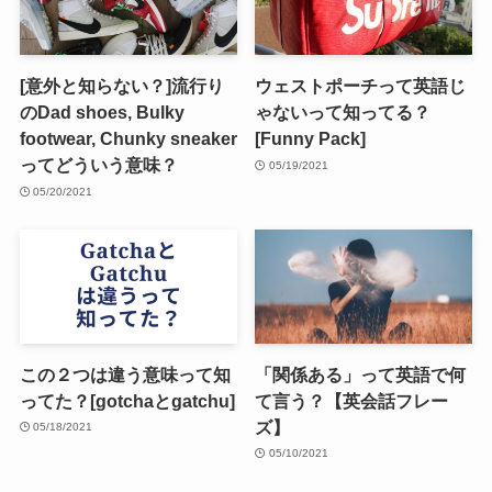
[意外と知らない？]流行り
ウェストポーチって英語じ
のDad shoes, Bulky
ゃないって知ってる？
footwear, Chunky sneaker
[Funny Pack]
ってどういう意味？
05/19/2021
05/20/2021
この２つは違う意味って知
「関係ある」って英語で何
ってた？[gotchaとgatchu]
て言う？【英会話フレー
ズ】
05/18/2021
05/10/2021