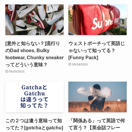
[意外と知らない？]流行り
ウェストポーチって英語じ
のDad shoes, Bulky
ゃないって知ってる？
footwear, Chunky sneaker
[Funny Pack]
ってどういう意味？
05/19/2021
05/20/2021
この２つは違う意味って知
「関係ある」って英語で何
ってた？[gotchaとgatchu]
て言う？【英会話フレー