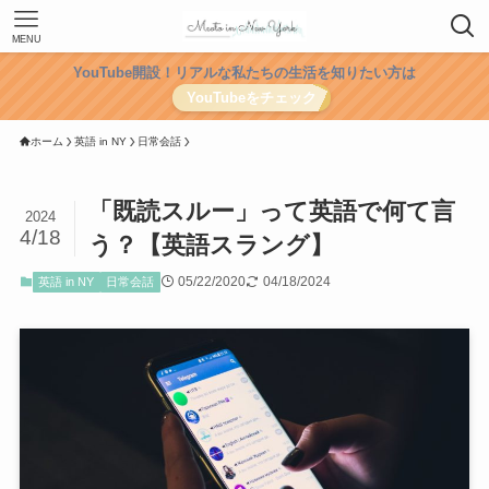
MENU
YouTube開設！リアルな私たちの生活を知りたい方は
YouTubeをチェック
ホーム
英語 in NY
日常会話
「既読スルー」って英語で何て言
2024
4/18
う？【英語スラング】
05/22/2020
04/18/2024
英語 in NY
日常会話