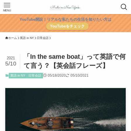
MENU
YouTube開設！リアルな私たちの生活を知りたい方は
YouTubeをチェック
ホーム
英語 in NY
日常会話
「In the same boat」って英語で何
2021
5/10
て言う？【英会話フレーズ】
05/18/2020
05/10/2021
英語 in NY
日常会話