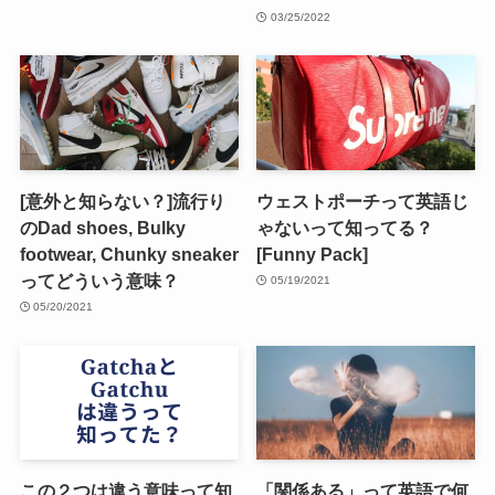
03/25/2022
[意外と知らない？]流行り
ウェストポーチって英語じ
のDad shoes, Bulky
ゃないって知ってる？
footwear, Chunky sneaker
[Funny Pack]
ってどういう意味？
05/19/2021
05/20/2021
この２つは違う意味って知
「関係ある」って英語で何