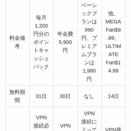
ベーシ
ックプ
他、
毎月
ランは
MEGA
1,200
990
Fan$9
円分の
年会費
料金備
円、プ
.99、
ポイン
5,900
考
レミア
ULTIM
トキャ
円
ムプラ
ATE
ッシュ
ンは
Fan$1
バック
1,980
4.99
円
無料期
31日
30日
なし
14日
間
VPN
VPN
接続に
接続必
VPN
よって
VPN接