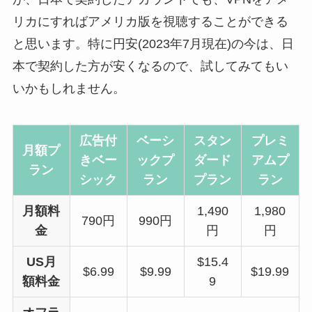
リカにすればアメリカ版を視聴することができる
と思います。特に円安(2023年7月現在)の今は、日
本で契約した方が安くなるので、試してみてもい
いかもしれません。
広告付
ベーシ
スタン
プレミ
月額プ
きベー
ックプ
ダード
アムプ
ラン
シック
ラン
プラン
ラン
月額料
1,490
1,980
790円
990円
金
円
円
US月
$15.4
$6.99
$9.99
$19.99
額料金
9