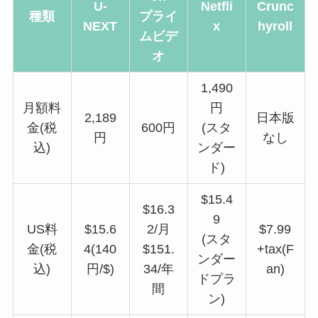
U-
Netfli
Crunc
種類
プライ
NEXT
x
hyroll
ムビデ
オ
1,490
月額料
円
2,189
日本版
金(税
600円
(スタ
円
なし
込)
ンダー
ド)
$15.4
$16.3
9
US料
$15.6
2/月
$7.99
(スタ
金(税
4(140
$151.
+tax(F
ンダー
込)
円/$)
34/年
an)
ドプラ
間
ン)