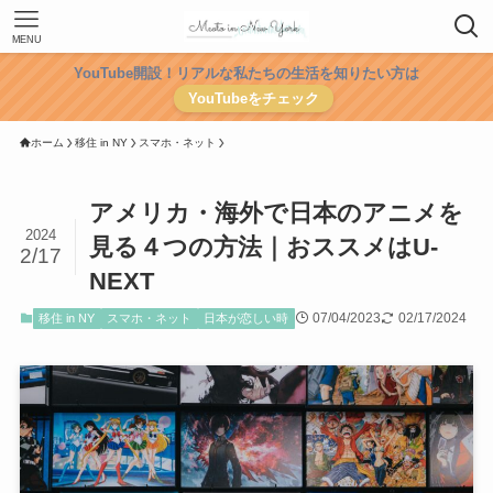
MENU
YouTube開設！リアルな私たちの生活を知りたい方は
YouTubeをチェック
ホーム
移住 in NY
スマホ・ネット
アメリカ・海外で日本のアニメを
2024
見る４つの方法｜おススメはU-
2/17
NEXT
07/04/2023
02/17/2024
移住 in NY
スマホ・ネット
日本が恋しい時