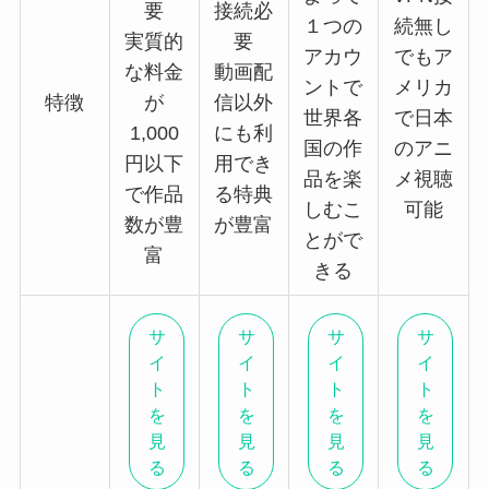
要
接続必
１つの
続無し
実質的
要
アカウ
でもア
な料金
動画配
ントで
メリカ
特徴
が
信以外
世界各
で日本
1,000
にも利
国の作
のアニ
円以下
用でき
品を楽
メ視聴
で作品
る特典
しむこ
可能
数が豊
が豊富
とがで
富
きる
サ
サ
サ
サ
イ
イ
イ
イ
ト
ト
ト
ト
を
を
を
を
見
見
見
見
る
る
る
る