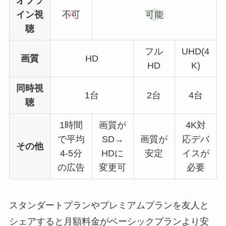
オフラ
イン視
不可
可能
聴
フル
UHD(4
画質
HD
HD
K)
同時視
1台
2台
4台
聴
1時間
画質が
4K対
で平均
SD→
画質が
応デバ
その他
4-5分
HDに
安定
イスが
の広告
変更可
必要
スタンダートプランやプレミアムプランを友人と
シェアすると月額料金がベーシックプランより安