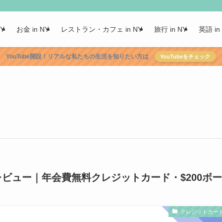
NY
お金 in NY
レストラン・カフェ in NY
旅行 in NY
英語 in
YouTube開設！リアルな私たちの生活を知りたい方は
YouTubeをチェック
m flexレビュー｜年会費無料クレジットカード・$200ボー
クレジットカー