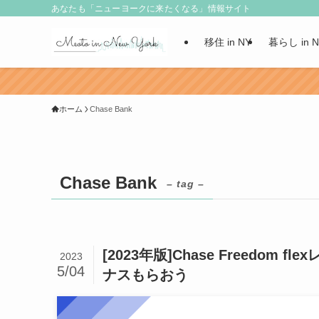
あなたも「ニューヨークに来たくなる」情報サイト
移住 in NY
暮らし in 
ホーム
Chase Bank
Chase Bank
– tag –
[2023年版]Chase Freedo
2023
5/04
ナスもらおう