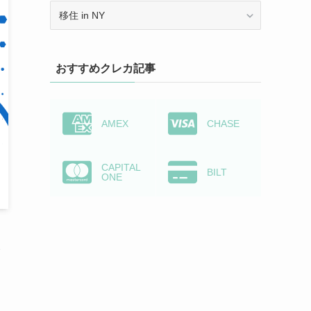
カ
テ
ゴ
リ
おすすめクレカ記事
ー
か
ら
検
AMEX
CHASE
索
CAPITAL
BILT
ONE
い