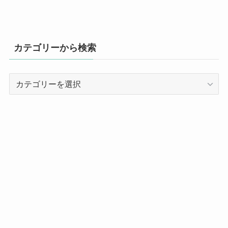
カテゴリーから検索
カ
テ
ゴ
リ
ー
か
ら
検
索