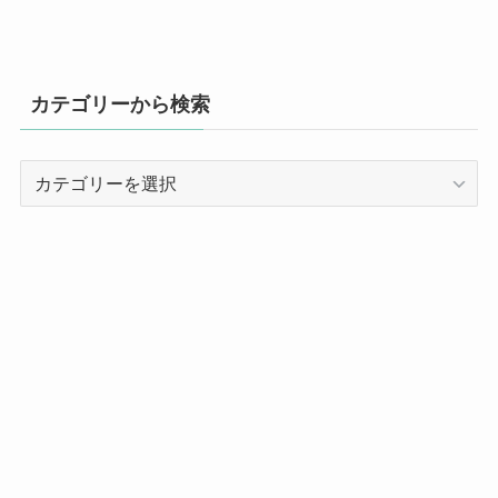
カテゴリーから検索
カ
テ
ゴ
リ
ー
か
ら
検
索