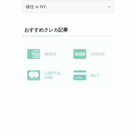
カ
テ
ゴ
リ
おすすめクレカ記事
ー
か
ら
検
AMEX
CHASE
索
CAPITAL
BILT
ONE