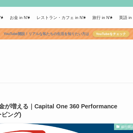
NY
お金 in NY
レストラン・カフェ in NY
旅行 in NY
英語 in
YouTube開設！リアルな私たちの生活を知りたい方は
YouTubeをチェック
｜Capital One 360 Performance
ービング)
銀行開