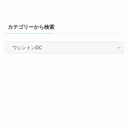
カテゴリーから検索
カ
テ
ゴ
リ
ー
か
ら
検
索