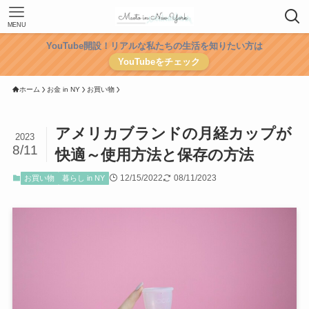
MENU
YouTube開設！リアルな私たちの生活を知りたい方は
YouTubeをチェック
ホーム
お金 in NY
お買い物
アメリカブランドの月経カップが
2023
8/11
快適～使用方法と保存の方法
12/15/2022
08/11/2023
お買い物
暮らし in NY