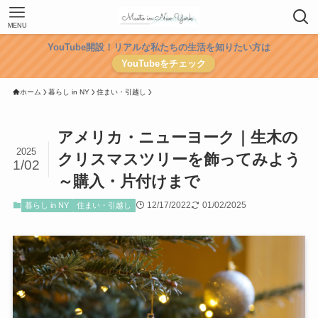
MENU
YouTube開設！リアルな私たちの生活を知りたい方は
YouTubeをチェック
ホーム
暮らし in NY
住まい・引越し
アメリカ・ニューヨーク｜生木の
2025
クリスマスツリーを飾ってみよう
1/02
～購入・片付けまで
12/17/2022
01/02/2025
暮らし in NY
住まい・引越し