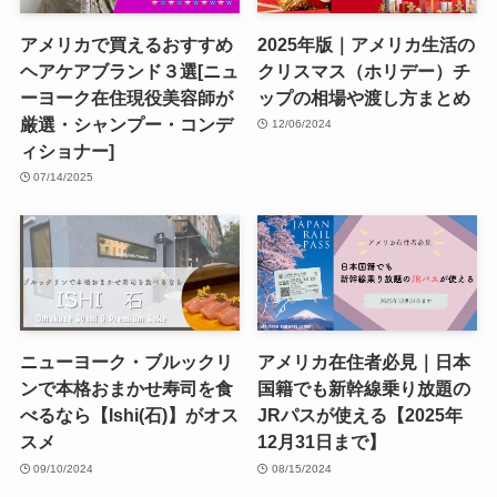
アメリカで買えるおすすめ
2025年版｜アメリカ生活の
ヘアケアブランド３選[ニュ
クリスマス（ホリデー）チ
ーヨーク在住現役美容師が
ップの相場や渡し方まとめ
厳選・シャンプー・コンデ
12/06/2024
ィショナー]
07/14/2025
ニューヨーク・ブルックリ
アメリカ在住者必見｜日本
ンで本格おまかせ寿司を食
国籍でも新幹線乗り放題の
べるなら【Ishi(石)】がオス
JRパスが使える【2025年
スメ
12月31日まで】
09/10/2024
08/15/2024