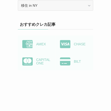
カ
テ
ゴ
リ
おすすめクレカ記事
ー
か
ら
検
AMEX
CHASE
索
CAPITAL
BILT
ONE