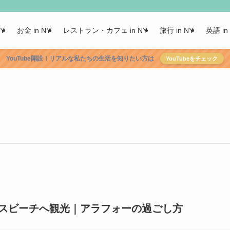
NY
お金 in NY
レストラン・カフェ in NY
旅行 in NY
英語 in
YouTube開設！リアルな私たちの生活を知りたい方は
YouTubeをチェック
スビーチへ観光｜アラフォーの過ごし方