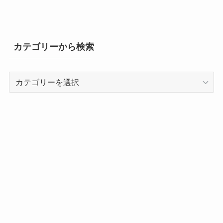
カテゴリーから検索
カ
テ
ゴ
リ
ー
か
ら
検
索