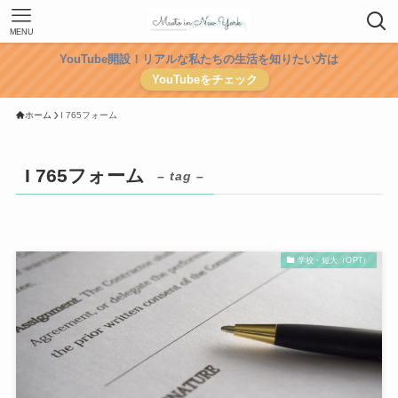
MENU
YouTube開設！リアルな私たちの生活を知りたい方は
YouTubeをチェック
ホーム
I 765フォーム
I 765フォーム
– tag –
学校・短大（OPT）