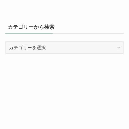
カテゴリーから検索
カ
テ
ゴ
リ
ー
か
ら
検
索