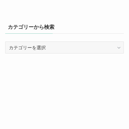
カテゴリーから検索
カ
テ
ゴ
リ
ー
か
ら
検
索