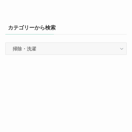
カテゴリーから検索
カ
テ
ゴ
リ
ー
か
ら
検
索