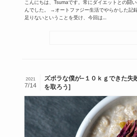
こんにちは、Tsumaです。常にダイエットとの
んでした。 →オートファジー生活でやらかした記
足りないということを受け、今回は...
ズボラな僕が−１０ｋｇできた失
2021
7/14
を取ろう]