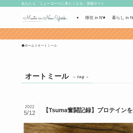
あなたも「ニューヨークに来たくなる」情報サイト
移住 in NY
暮らし in 
ホーム
オートミール
オートミール
– tag –
2022
【Tsuma奮闘記録】プロテイン
5/12