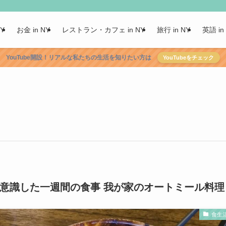
NY
お金 in NY
レストラン・カフェ in NY
旅行 in NY
英語 in
YouTube開設！リアルな私たちの生活を知りたい方は
YouTubeをチェック
を意識した一週間の食事 我が家のオートミール料理
食生