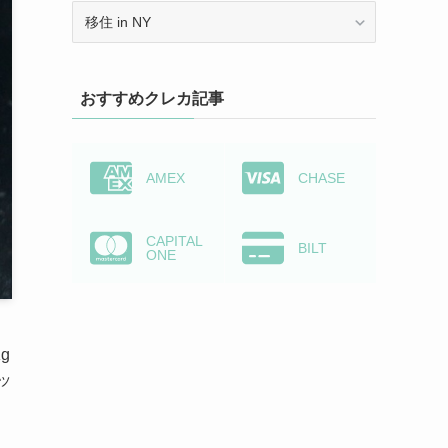
カ
テ
ゴ
リ
おすすめクレカ記事
ー
か
ら
検
AMEX
CHASE
索
CAPITAL
BILT
ONE
g
ッ