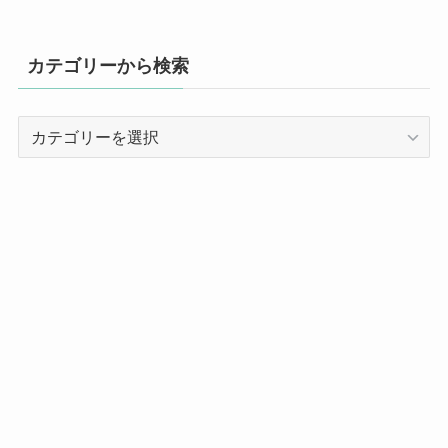
カテゴリーから検索
カ
テ
ゴ
リ
ー
か
ら
検
索