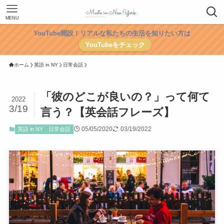
MENU
YouTube開設！リアルな私たちの生活を知りたい方は
YouTubeをチェック
ホーム
英語 in NY
日常会話
「彼のどこが良いの？」って何て
2022
3/19
言う？【英会話フレーズ】
05/05/2020
03/19/2022
英語 in NY
日常会話