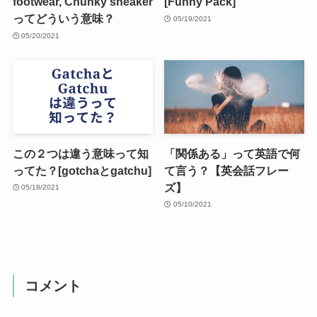
footwear, Chunky sneaker
[Funny Pack]
ってどういう意味？
05/19/2021
05/20/2021
この２つは違う意味って知
「関係ある」って英語で何
ってた？[gotchaとgatchu]
て言う？【英会話フレー
ズ】
05/18/2021
05/10/2021
コメント