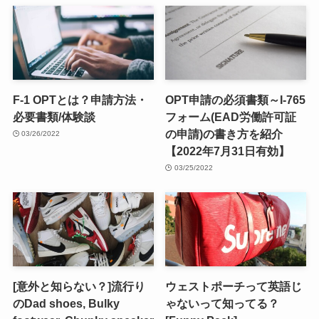
F-1 OPTとは？申請方法・
OPT申請の必須書類～I-765
必要書類/体験談
フォーム(EAD労働許可証
の申請)の書き方を紹介
03/26/2022
【2022年7月31日有効】
03/25/2022
[意外と知らない？]流行り
ウェストポーチって英語じ
のDad shoes, Bulky
ゃないって知ってる？