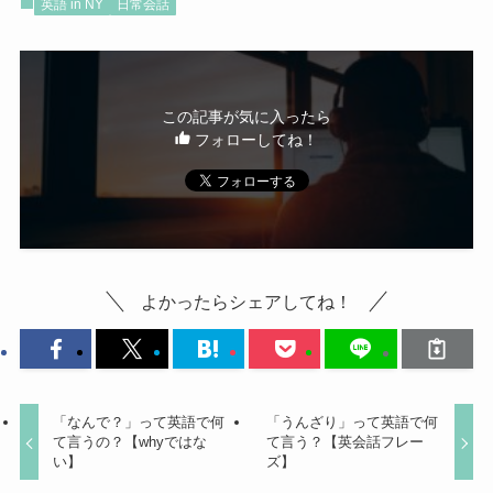
英語 in NY
日常会話
この記事が気に入ったら
フォローしてね！
よかったらシェアしてね！
「なんで？」って英語で何
「うんざり」って英語で何
て言うの？【whyではな
て言う？【英会話フレー
い】
ズ】