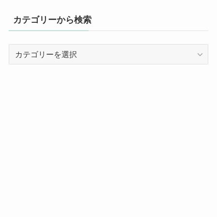
カテゴリーから検索
カ
テ
ゴ
リ
ー
か
ら
検
索