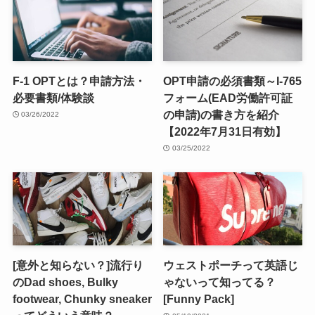
F-1 OPTとは？申請方法・
OPT申請の必須書類～I-765
必要書類/体験談
フォーム(EAD労働許可証
の申請)の書き方を紹介
03/26/2022
【2022年7月31日有効】
03/25/2022
[意外と知らない？]流行り
ウェストポーチって英語じ
のDad shoes, Bulky
ゃないって知ってる？
footwear, Chunky sneaker
[Funny Pack]