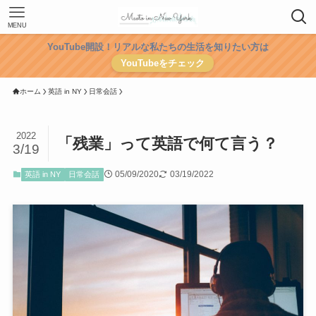
MENU
YouTube開設！リアルな私たちの生活を知りたい方は
YouTubeをチェック
ホーム
英語 in NY
日常会話
2022
「残業」って英語で何て言う？
3/19
05/09/2020
03/19/2022
英語 in NY
日常会話