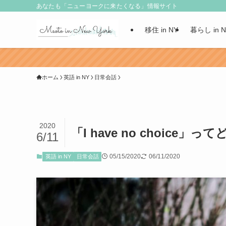
あなたも「ニューヨークに来たくなる」情報サイト
移住 in NY
暮らし in 
ホーム
英語 in NY
日常会話
2020
「I have no choic
6/11
05/15/2020
06/11/2020
英語 in NY
日常会話