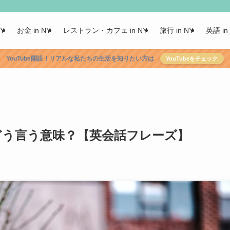
NY
お金 in NY
レストラン・カフェ in NY
旅行 in NY
英語 in
YouTube開設！リアルな私たちの生活を知りたい方は
YouTubeをチェック
e」ってどう言う意味？【英会話フレーズ】