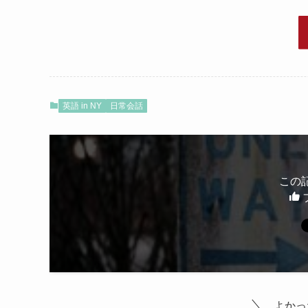
英語 in NY
日常会話
この
よかっ