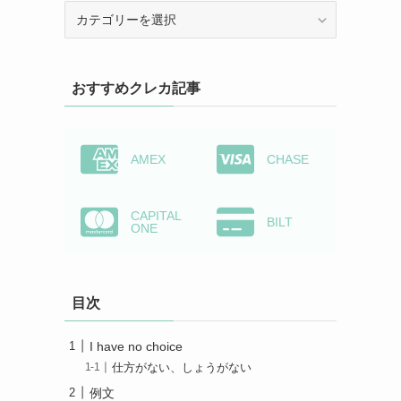
カ
テ
ゴ
リ
おすすめクレカ記事
ー
か
ら
検
AMEX
CHASE
索
CAPITAL
BILT
ONE
目次
I have no choice
仕方がない、しょうがない
例文