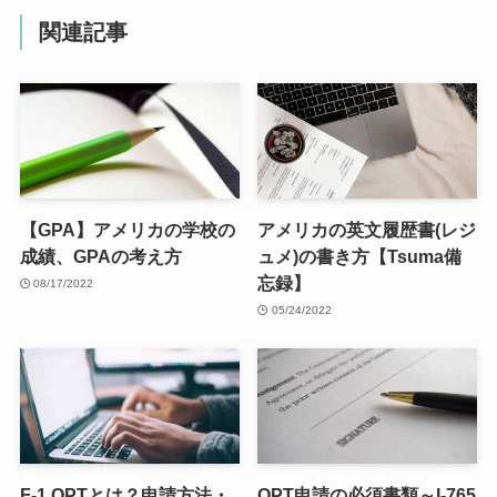
関連記事
【GPA】アメリカの学校の
アメリカの英文履歴書(レジ
成績、GPAの考え方
ュメ)の書き方【Tsuma備
忘録】
08/17/2022
05/24/2022
F-1 OPTとは？申請方法・
OPT申請の必須書類～I-765