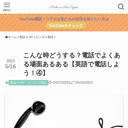
MENU
YouTube開設！リアルな私たちの生活を知りたい方は
YouTubeをチェック
ホーム
英語 in NY
ビジネス英語
こんな時どうする？電話でよくあ
2023
る場面あるある【英語で電話しよ
5/16
う！④】
04/27/2020
05/16/2023
英語 in NY
ビジネス英語