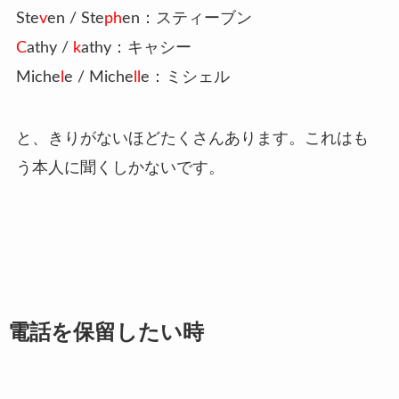
Ste
v
en / Ste
ph
en：スティーブン
C
athy /
k
athy：キャシー
Miche
l
e / Miche
ll
e：ミシェル
と、きりがないほどたくさんあります。
これはも
う本人に聞くしかないです。
電話を保留したい時