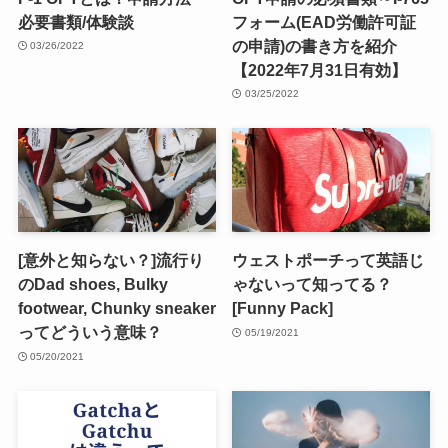
必要書類/体験談
フォーム(EAD労働許可証
の申請)の書き方を紹介
03/26/2022
【2022年7月31日有効】
03/25/2022
[意外と知らない？]流行り
ウェストポーチって英語じ
のDad shoes, Bulky
ゃないって知ってる？
footwear, Chunky sneaker
[Funny Pack]
ってどういう意味？
05/19/2021
05/20/2021