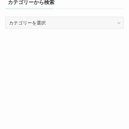
カテゴリーから検索
カ
テ
ゴ
リ
ー
か
ら
検
索