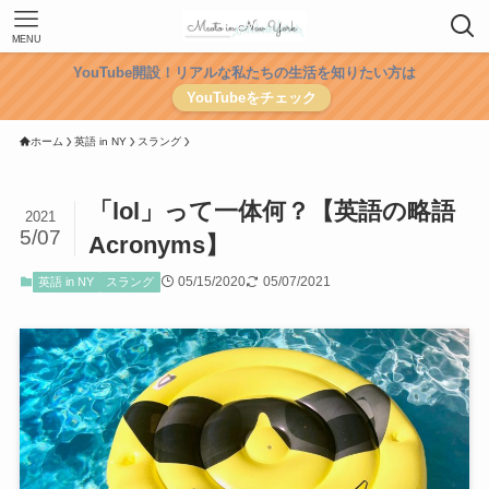
MENU
YouTube開設！リアルな私たちの生活を知りたい方は
YouTubeをチェック
ホーム
英語 in NY
スラング
「lol」って一体何？【英語の略語
2021
5/07
Acronyms】
05/15/2020
05/07/2021
英語 in NY
スラング