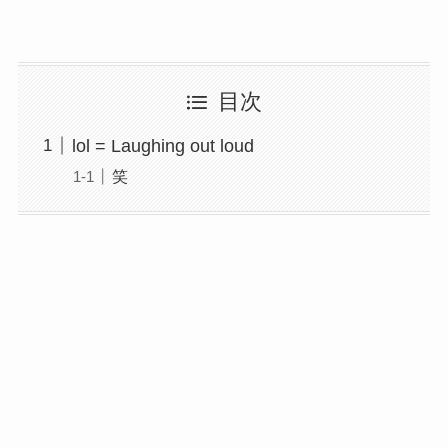
目次
lol = Laughing out loud
笑