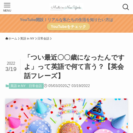
MENU
YouTube開設！リアルな私たちの生活を知りたい方は
YouTubeをチェック
ホーム
英語 in NY
日常会話
「つい最近〇〇歳になったんです
2022
よ」って英語で何て言う？【英会
3/19
話フレーズ】
05/03/2020
03/19/2022
英語 in NY
日常会話