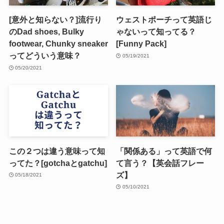
[意外と知らない？]流行り
ウェストポーチって英語じ
のDad shoes, Bulky
ゃないって知ってる？
footwear, Chunky sneaker
[Funny Pack]
ってどういう意味？
05/19/2021
05/20/2021
この２つは違う意味って知
「関係ある」って英語で何
ってた？[gotchaとgatchu]
て言う？【英会話フレー
ズ】
05/18/2021
05/10/2021