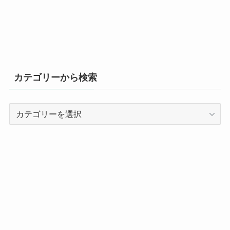
カテゴリーから検索
カ
テ
ゴ
リ
ー
か
ら
検
索