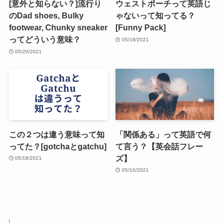
[意外と知らない？]流行り
ウェストポーチって英語じ
のDad shoes, Bulky
ゃないって知ってる？
footwear, Chunky sneaker
[Funny Pack]
ってどういう意味？
05/19/2021
05/20/2021
この２つは違う意味って知
「関係ある」って英語で何
ってた？[gotchaとgatchu]
て言う？【英会話フレー
ズ】
05/18/2021
05/10/2021