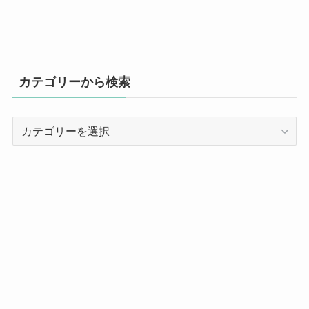
カテゴリーから検索
カ
テ
ゴ
リ
ー
か
ら
検
索