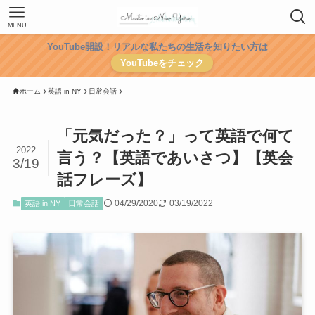
MENU
YouTube開設！リアルな私たちの生活を知りたい方は
YouTubeをチェック
ホーム
英語 in NY
日常会話
「元気だった？」って英語で何て
2022
言う？【英語であいさつ】【英会
3/19
話フレーズ】
04/29/2020
03/19/2022
英語 in NY
日常会話