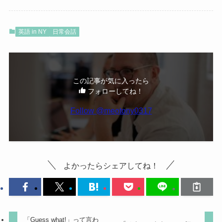
英語 in NY
日常会話
この記事が気に入ったら
フォローしてね！
Follow @meotony0317
よかったらシェアしてね！
「Guess what!」って言わ