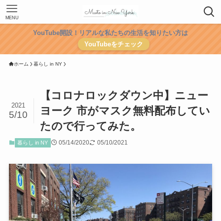
MENU
YouTube開設！リアルな私たちの生活を知りたい方は
YouTubeをチェック
ホーム
暮らし in NY
【コロナロックダウン中】ニュー
2021
ヨーク 市がマスク無料配布してい
5/10
たので行ってみた。
05/14/2020
05/10/2021
暮らし in NY