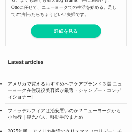
る。よくも悪くも能天気なTsuma、特に準備せず、
Ottoに任せて、ニューヨークでの生活を始める。足し
て2で割ったらちょうどいい夫婦です。
詳細を見る
Latest articles
アメリカで買えるおすすめヘアケアブランド３選[ニュ
ーヨーク在住現役美容師が厳選・シャンプー・コンデ
ィショナー]
フィラデルフィアは治安悪いのか？ニューヨークから
小旅行｜観光パス、移動手段まとめ
2025年版｜アメリカ生活のクリスマス（ホリデー）チ