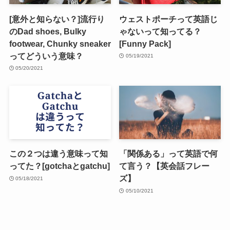
[意外と知らない？]流行り
ウェストポーチって英語じ
のDad shoes, Bulky
ゃないって知ってる？
footwear, Chunky sneaker
[Funny Pack]
ってどういう意味？
05/19/2021
05/20/2021
この２つは違う意味って知
「関係ある」って英語で何
ってた？[gotchaとgatchu]
て言う？【英会話フレー
ズ】
05/18/2021
05/10/2021