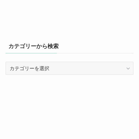
カテゴリーから検索
カ
テ
ゴ
リ
ー
か
ら
検
索