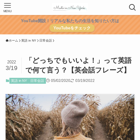
MENU
YouTube開設！リアルな私たちの生活を知りたい方は
YouTubeをチェック
ホーム
英語 in NY
日常会話
「どっちでもいいよ！」って英語
2022
3/19
で何て言う？【英会話フレーズ】
05/02/2020
03/19/2022
英語 in NY
日常会話