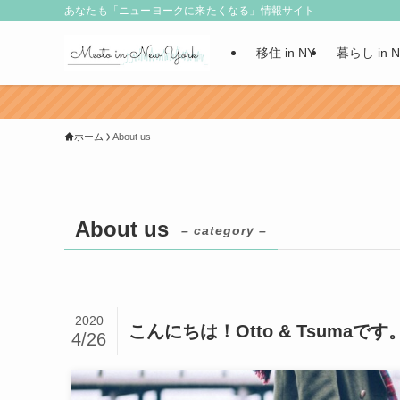
あなたも「ニューヨークに来たくなる」情報サイト
移住 in NY
暮らし in 
ホーム
About us
About us
– category –
2020
こんにちは！Otto & Tsumaです
4/26