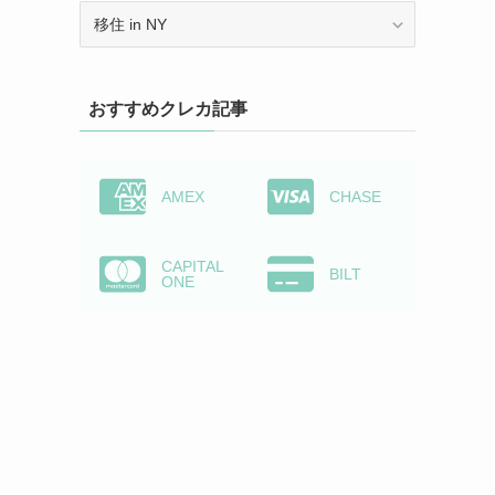
カ
テ
ゴ
リ
おすすめクレカ記事
ー
か
ら
検
AMEX
CHASE
索
CAPITAL
BILT
ONE