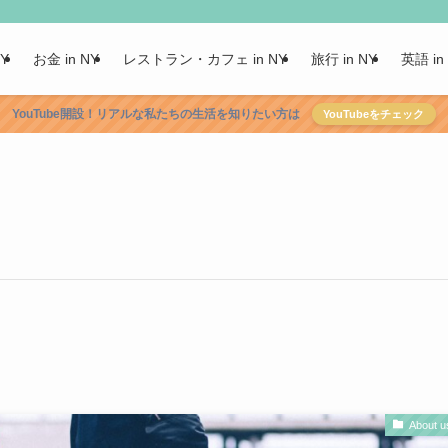
NY
お金 in NY
レストラン・カフェ in NY
旅行 in NY
英語 in
YouTube開設！リアルな私たちの生活を知りたい方は
YouTubeをチェック
。
About u