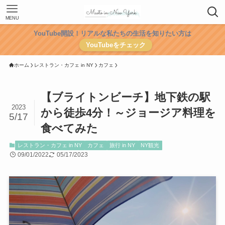
MENU
YouTube開設！リアルな私たちの生活を知りたい方は
YouTubeをチェック
ホーム
レストラン・カフェ in NY
カフェ
【ブライトンビーチ】地下鉄の駅
2023
から徒歩4分！～ジョージア料理を
5/17
食べてみた
レストラン・カフェ in NY
カフェ
旅行 in NY
NY観光
09/01/2022
05/17/2023