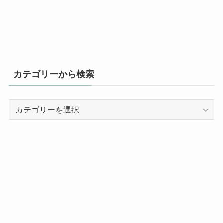
カテゴリーから検索
カ
テ
ゴ
リ
ー
か
ら
検
索